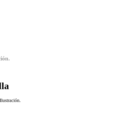
ción.
lla
Ilustración.